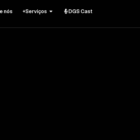
e nós
+Serviços
DGS Cast